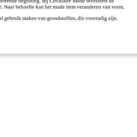
orende begroting. Bij Circulaire Mode investeert de
de. Naar behoefte kan het mode item veranderen van vorm,
l gebruik maken van grondstoffen, die voorradig zijn.